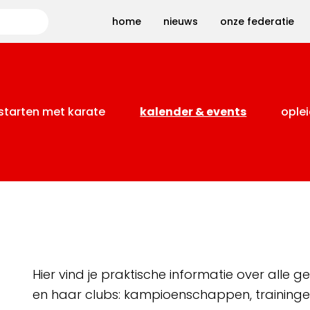
Zoeken
home
nieuws
onze federatie
starten met karate
kalender & events
oplei
Hier vind je praktische informatie over alle
en haar clubs: kampioenschappen, training