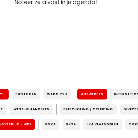
Noteer ze alvast in je agenda!
RYU
SHOTOKAN
WADO RYU
ANTWERPEN
INTERNATIO
NT
WEST-VLAANDEREN
BIJSCHOLING / OPLEIDING
DIVERS
WEDSTRIJD - WKF
BGKA
BKSA
JKA VLAANDEREN
OGK