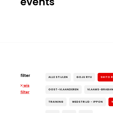
events
filter
ALLE STIJLEN
GOJU RYU
SHITO 
wis
OOST-VLAANDEREN
VLAAMS-BRABA
filter
TRAINING
WEDSTRIJD - IPPON