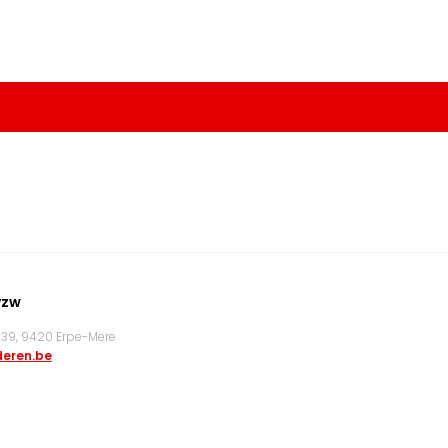
vzw
9, 9420 Erpe-Mere
eren.be