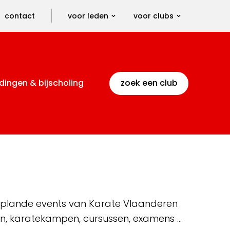
contact
voor leden
voor clubs
dingen & bijscholing
zoek een club
 geplande events van Karate Vlaanderen
en, karatekampen, cursussen, examens …