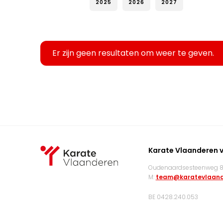
2025
2026
2027
Er zijn geen resultaten om weer te geven.
Karate Vlaanderen 
Oudenaardsesteenweg 83
M:
team@karatevlaand
BE 0428.240.053