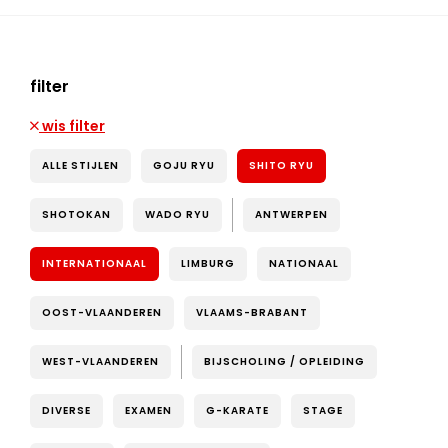
filter
wis filter
ALLE STIJLEN
GOJU RYU
SHITO RYU
SHOTOKAN
WADO RYU
ANTWERPEN
INTERNATIONAAL
LIMBURG
NATIONAAL
OOST-VLAANDEREN
VLAAMS-BRABANT
WEST-VLAANDEREN
BIJSCHOLING / OPLEIDING
DIVERSE
EXAMEN
G-KARATE
STAGE