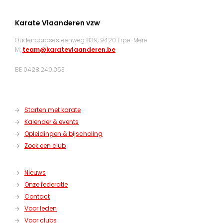
Karate Vlaanderen vzw
Oudenaardsesteenweg 839, 9420 Erpe-Mere
M:
team@karatevlaanderen.be
BE 0428.240.053
Starten met karate
Kalender & events
Opleidingen & bijscholing
Zoek een club
Nieuws
Onze federatie
Contact
Voor leden
Voor clubs