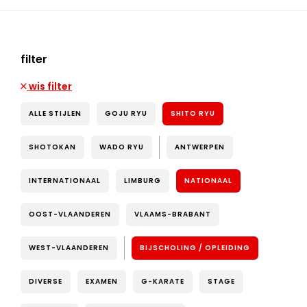
filter
wis filter
ALLE STIJLEN
GOJU RYU
SHITO RYU
SHOTOKAN
WADO RYU
ANTWERPEN
INTERNATIONAAL
LIMBURG
NATIONAAL
OOST-VLAANDEREN
VLAAMS-BRABANT
WEST-VLAANDEREN
BIJSCHOLING / OPLEIDING
DIVERSE
EXAMEN
G-KARATE
STAGE