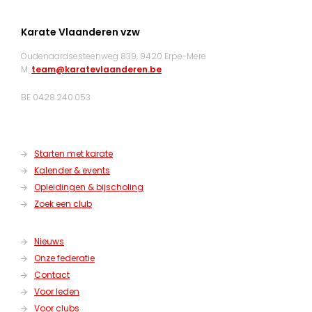
Karate Vlaanderen vzw
Oudenaardsesteenweg 839, 9420 Erpe-Mere
M:
team@karatevlaanderen.be
BE 0428.240.053
Starten met karate
Kalender & events
Opleidingen & bijscholing
Zoek een club
Nieuws
Onze federatie
Contact
Voor leden
Voor clubs