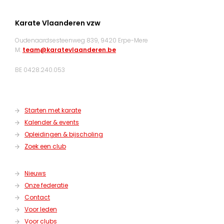
Karate Vlaanderen vzw
Oudenaardsesteenweg 839, 9420 Erpe-Mere
M:
team@karatevlaanderen.be
BE 0428.240.053
Starten met karate
Kalender & events
Opleidingen & bijscholing
Zoek een club
Nieuws
Onze federatie
Contact
Voor leden
Voor clubs