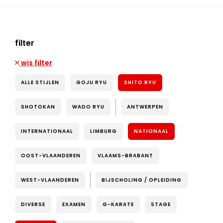
filter
wis filter
ALLE STIJLEN
GOJU RYU
SHITO RYU
SHOTOKAN
WADO RYU
ANTWERPEN
INTERNATIONAAL
LIMBURG
NATIONAAL
OOST-VLAANDEREN
VLAAMS-BRABANT
WEST-VLAANDEREN
BIJSCHOLING / OPLEIDING
DIVERSE
EXAMEN
G-KARATE
STAGE