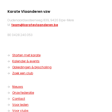
Karate Vlaanderen vzw
Oudenaardsesteenweg 839, 9420 Erpe-Mere
M:
team@karatevlaanderen.be
BE 0428.240.053
Starten met karate
Kalender & events
Opleidingen & bijscholing
Zoek een club
Nieuws
Onze federatie
Contact
Voor leden
Voor clubs