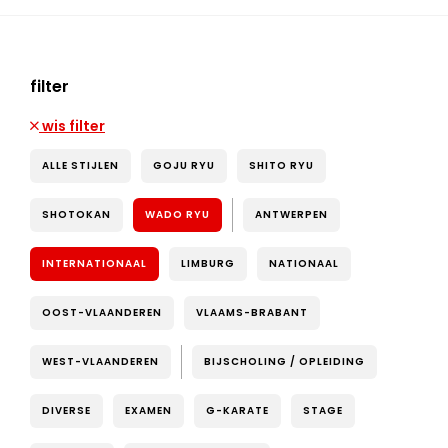
filter
wis filter
ALLE STIJLEN
GOJU RYU
SHITO RYU
SHOTOKAN
WADO RYU
ANTWERPEN
INTERNATIONAAL
LIMBURG
NATIONAAL
OOST-VLAANDEREN
VLAAMS-BRABANT
WEST-VLAANDEREN
BIJSCHOLING / OPLEIDING
DIVERSE
EXAMEN
G-KARATE
STAGE