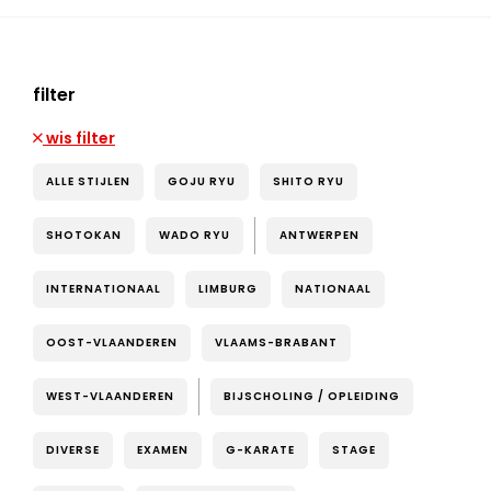
filter
wis filter
ALLE STIJLEN
GOJU RYU
SHITO RYU
SHOTOKAN
WADO RYU
ANTWERPEN
INTERNATIONAAL
LIMBURG
NATIONAAL
OOST-VLAANDEREN
VLAAMS-BRABANT
WEST-VLAANDEREN
BIJSCHOLING / OPLEIDING
DIVERSE
EXAMEN
G-KARATE
STAGE