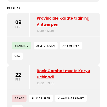
FEBRUARI
Provinciale Karate training
09
Antwerpen
FEB.
10:30 - 12:30
TRAINING
ALLE STIJLEN
ANTWERPEN
VKA
RoninCombat meets Koryu
22
Uchinadi
FEB.
10:00 - 13:00
STAGE
ALLE STIJLEN
VLAAMS-BRABANT