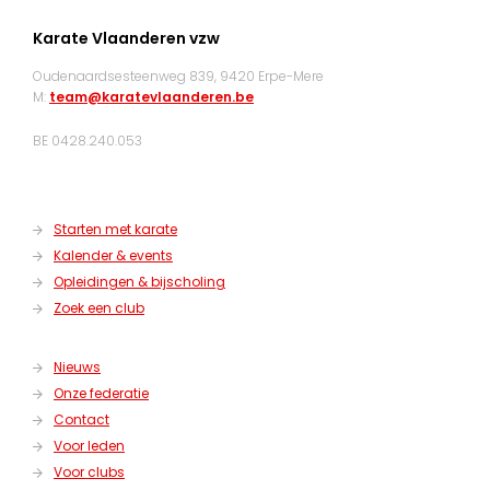
Karate Vlaanderen vzw
Oudenaardsesteenweg 839, 9420 Erpe-Mere
M:
team@karatevlaanderen.be
BE 0428.240.053
Starten met karate
Kalender & events
Opleidingen & bijscholing
Zoek een club
Nieuws
Onze federatie
Contact
Voor leden
Voor clubs