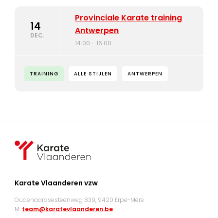
Provinciale Karate training
14
Antwerpen
DEC.
14:00 - 16:00
TRAINING
ALLE STIJLEN
ANTWERPEN
Karate Vlaanderen vzw
Oudenaardsesteenweg 839, 9420 Erpe-Mere
M:
team@karatevlaanderen.be