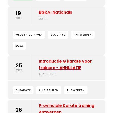
BGKA-Nationals
19
OKT.
09:00
WEDSTRIJD - WKF
GOJU RYU
ANTWERPEN
BGKA
Introductie G karate voor
25
trainers - ANNULATIE
OKT.
13:45 - 15:15
G-KARATE
ALLE STIJLEN
ANTWERPEN
Provinciale Karate training
26
Antwerpen