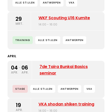
ALLE STIJLEN
ANTWERPEN
VKA
WKF Scouting U16 Kumite
29
MRT.
14:00 - 16:00
TRAINING
ALLE STIJLEN
ANTWERPEN
APRIL
7de Taira Bunkai Basics
04
06
-
APR.
APR.
seminar
STAGE
ALLE STIJLEN
ANTWERPEN
VKA
VKA shodan shiken training
19
APR.
14:00 - 16:00