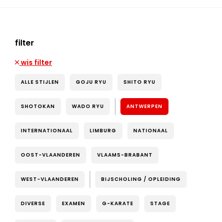
filter
wis filter
ALLE STIJLEN
GOJU RYU
SHITO RYU
SHOTOKAN
WADO RYU
ANTWERPEN
INTERNATIONAAL
LIMBURG
NATIONAAL
OOST-VLAANDEREN
VLAAMS-BRABANT
WEST-VLAANDEREN
BIJSCHOLING / OPLEIDING
DIVERSE
EXAMEN
G-KARATE
STAGE