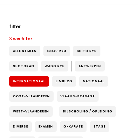
filter
wis filter
ALLE STIJLEN
GOJU RYU
SHITO RYU
SHOTOKAN
WADO RYU
ANTWERPEN
INTERNATIONAAL
LIMBURG
NATIONAAL
OOST-VLAANDEREN
VLAAMS-BRABANT
WEST-VLAANDEREN
BIJSCHOLING / OPLEIDING
DIVERSE
EXAMEN
G-KARATE
STAGE