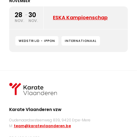
NOVEMBER
28
30
-
ESKA Kampioenschap
NOV.
NOV.
WEDSTRIJD - IPPON
INTERNATIONAAL
Karate Vlaanderen vzw
Oudenaardsesteenweg 839, 9420 Erpe-Mere
M:
team@karatevlaanderen.be