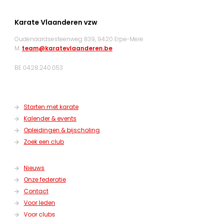
Karate Vlaanderen vzw
Oudenaardsesteenweg 839, 9420 Erpe-Mere
M:
team@karatevlaanderen.be
BE 0428.240.053
Starten met karate
Kalender & events
Opleidingen & bijscholing
Zoek een club
Nieuws
Onze federatie
Contact
Voor leden
Voor clubs