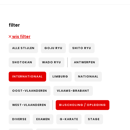
filter
wis filter
ALLE STIJLEN
GOJU RYU
SHITO RYU
SHOTOKAN
WADO RYU
ANTWERPEN
INTERNATIONAAL
LIMBURG
NATIONAAL
OOST-VLAANDEREN
VLAAMS-BRABANT
WEST-VLAANDEREN
BIJSCHOLING / OPLEIDING
DIVERSE
EXAMEN
G-KARATE
STAGE