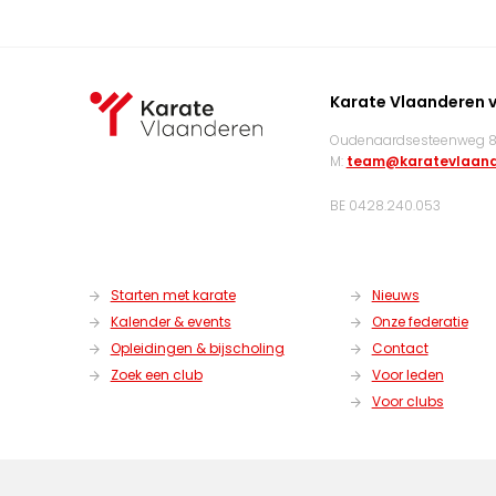
Karate Vlaanderen 
Oudenaardsesteenweg 83
M:
team@karatevlaand
BE 0428.240.053
Starten met karate
Nieuws
Kalender & events
Onze federatie
Opleidingen & bijscholing
Contact
Zoek een club
Voor leden
Voor clubs