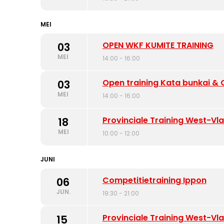
MEI
OPEN WKF KUMITE TRAINING
03
MEI
14:00 - 16:00
Open training Kata bunkai &
03
MEI
14:00 - 16:00
Provinciale Training West-V
18
MEI
10:00 - 12:00
JUNI
Competitietraining Ippon
06
JUN.
19:30 - 21:00
Provinciale Training West-V
15