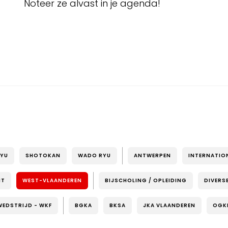
Noteer ze alvast in je agenda!
RYU
SHOTOKAN
WADO RYU
ANTWERPEN
INTERNATIO
NT
WEST-VLAANDEREN
BIJSCHOLING / OPLEIDING
DIVERS
WEDSTRIJD - WKF
BGKA
BKSA
JKA VLAANDEREN
OGK