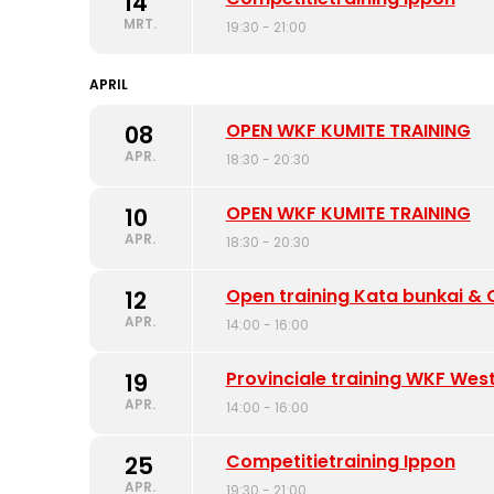
14
MRT.
19:30 - 21:00
APRIL
OPEN WKF KUMITE TRAINING
08
APR.
18:30 - 20:30
OPEN WKF KUMITE TRAINING
10
APR.
18:30 - 20:30
Open training Kata bunkai &
12
APR.
14:00 - 16:00
Provinciale training WKF We
19
APR.
14:00 - 16:00
Competitietraining Ippon
25
APR.
19:30 - 21:00