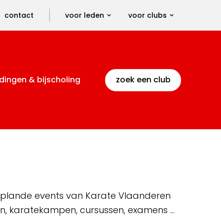
contact
voor leden
voor clubs
dingen & bijscholing
zoek een club
 geplande events van Karate Vlaanderen
en, karatekampen, cursussen, examens …