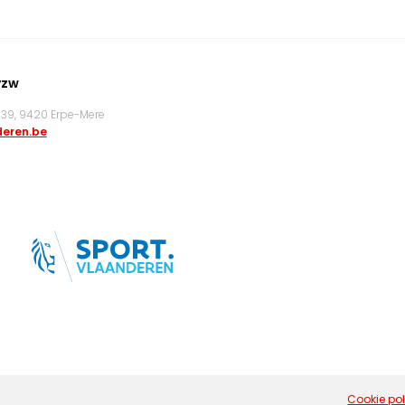
vzw
9, 9420 Erpe-Mere
eren.be
Cookie pol