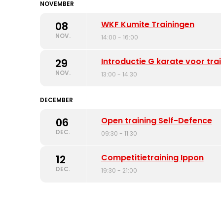
NOVEMBER
WKF Kumite Trainingen
08
NOV.
14:00 - 16:00
Introductie G karate voor tra
29
NOV.
13:00 - 14:30
DECEMBER
Open training Self-Defence
06
DEC.
09:30 - 11:30
Competitietraining Ippon
12
DEC.
19:30 - 21:00