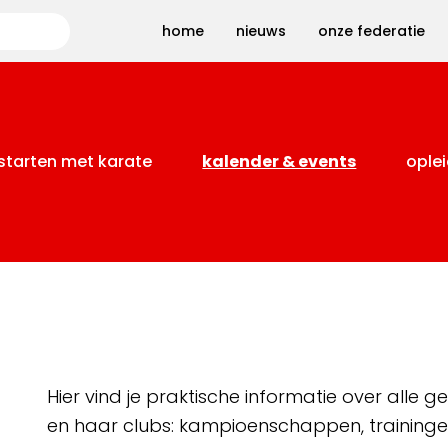
Zoeken
home
nieuws
onze federatie
starten met karate
kalender & events
oplei
Hier vind je praktische informatie over alle
en haar clubs: kampioenschappen, training