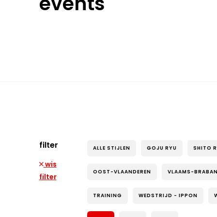
events
filter
ALLE STIJLEN
GOJU RYU
SHITO 
wis
OOST-VLAANDEREN
VLAAMS-BRABA
filter
TRAINING
WEDSTRIJD - IPPON