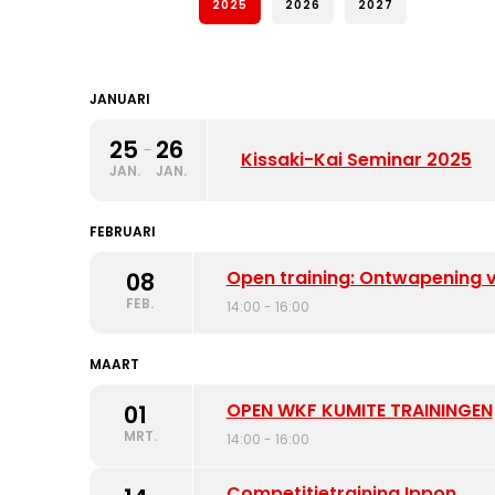
2025
2026
2027
JANUARI
25
26
-
Kissaki-Kai Seminar 2025
JAN.
JAN.
FEBRUARI
Open training: Ontwapening 
08
FEB.
14:00 - 16:00
MAART
OPEN WKF KUMITE TRAININGEN
01
MRT.
14:00 - 16:00
Competitietraining Ippon