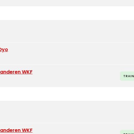
 Oyo
laanderen WKF
TRAI
laanderen WKF