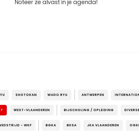
Noteer ze alvast in je agenda!
RYU
SHOTOKAN
WADO RYU
ANTWERPEN
INTERNATIO
NT
WEST-VLAANDEREN
BIJSCHOLING / OPLEIDING
DIVERS
WEDSTRIJD - WKF
BGKA
BKSA
JKA VLAANDEREN
OGK