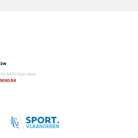
vzw
9, 9420 Erpe-Mere
eren.be