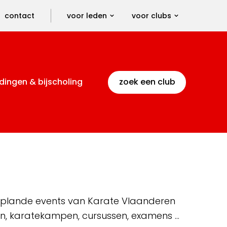
contact
voor leden
voor clubs
dingen & bijscholing
zoek een club
 geplande events van Karate Vlaanderen
en, karatekampen, cursussen, examens …