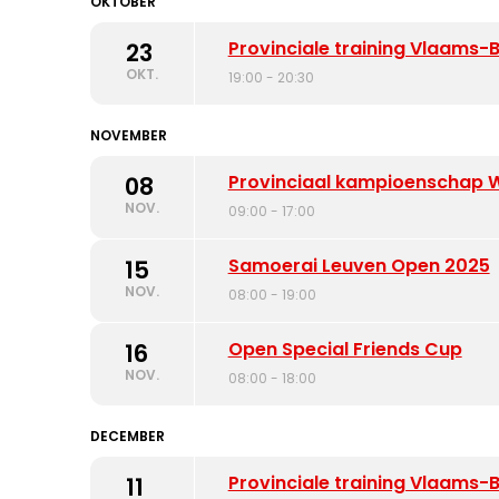
OKTOBER
Provinciale training Vlaams
23
OKT.
19:00 - 20:30
NOVEMBER
Provinciaal kampioenschap 
08
NOV.
09:00 - 17:00
Samoerai Leuven Open 2025
15
NOV.
08:00 - 19:00
Open Special Friends Cup
16
NOV.
08:00 - 18:00
DECEMBER
Provinciale training Vlaams
11