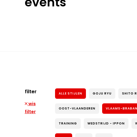
events
filter
ALLE STIJLEN
GOJU RYU
SHITO 
wis
OOST-VLAANDEREN
VLAAMS-BRABA
filter
TRAINING
WEDSTRIJD - IPPON