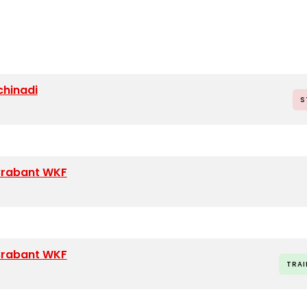
hinadi
S
-Brabant WKF
-Brabant WKF
TRAI