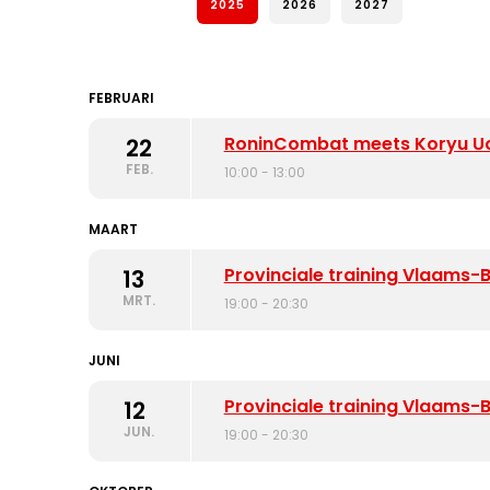
2025
2026
2027
FEBRUARI
RoninCombat meets Koryu Uc
22
FEB.
10:00 - 13:00
MAART
Provinciale training Vlaams
13
MRT.
19:00 - 20:30
JUNI
Provinciale training Vlaams
12
JUN.
19:00 - 20:30