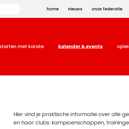
Zoeken
home
nieuws
onze federatie
starten met karate
kalender & events
oplei
Hier vind je praktische informatie over alle
en haar clubs: kampioenschappen, training