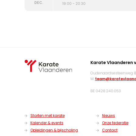
DEC.
19:00 - 20:30
Karate Vlaanderen 
Oudenaardsesteenweg 83
M:
team@karatevlaand
BE 0428.240.053
Starten met karate
Nieuws
Kalender & events
Onze federatie
Opleidingen & bijscholing
Contact