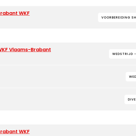
-Brabant WKF
VOORBEREIDING S
WKF Vlaams-Brabant
WEDSTRIJD 
WED
DIV
-Brabant WKF