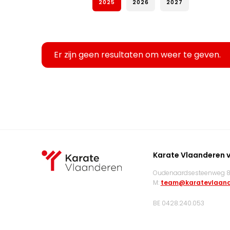
2025
2026
2027
Er zijn geen resultaten om weer te geven.
Karate Vlaanderen 
Oudenaardsesteenweg 83
M:
team@karatevlaand
BE 0428.240.053