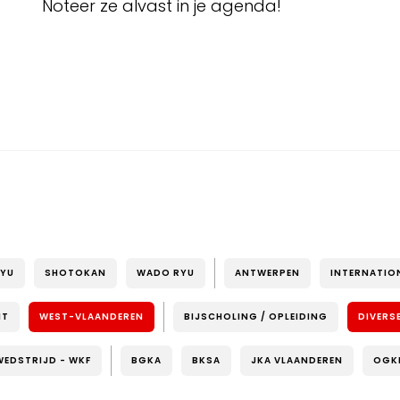
Noteer ze alvast in je agenda!
RYU
SHOTOKAN
WADO RYU
ANTWERPEN
INTERNATIO
NT
WEST-VLAANDEREN
BIJSCHOLING / OPLEIDING
DIVERS
WEDSTRIJD - WKF
BGKA
BKSA
JKA VLAANDEREN
OGK