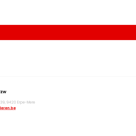
vzw
9, 9420 Erpe-Mere
eren.be