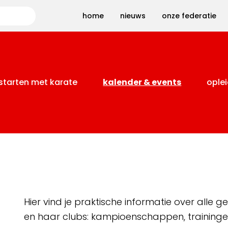
Zoeken
home
nieuws
onze federatie
starten met karate
kalender & events
oplei
Hier vind je praktische informatie over alle
en haar clubs: kampioenschappen, training