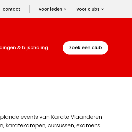
contact
voor leden
voor clubs
dingen & bijscholing
zoek een club
 geplande events van Karate Vlaanderen
en, karatekampen, cursussen, examens …