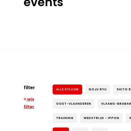
events
filter
ALLE STIJLEN
GOJU RYU
SHITO 
wis
OOST-VLAANDEREN
VLAAMS-BRABA
filter
TRAINING
WEDSTRIJD - IPPON