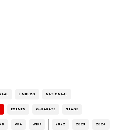
NAAL
LIMBURG
NATIONAAL
E
EXAMEN
G-KARATE
STAGE
KB
VKA
WIKF
2022
2023
2024