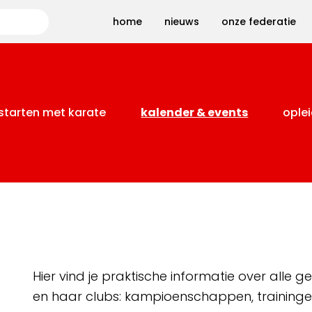
Zoeken
home
nieuws
onze federatie
starten met karate
kalender & events
oplei
Hier vind je praktische informatie over alle
en haar clubs: kampioenschappen, training