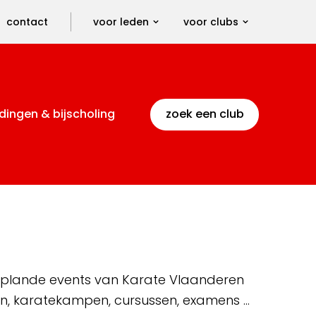
contact
voor leden
voor clubs
dingen & bijscholing
zoek een club
 geplande events van Karate Vlaanderen
en, karatekampen, cursussen, examens …