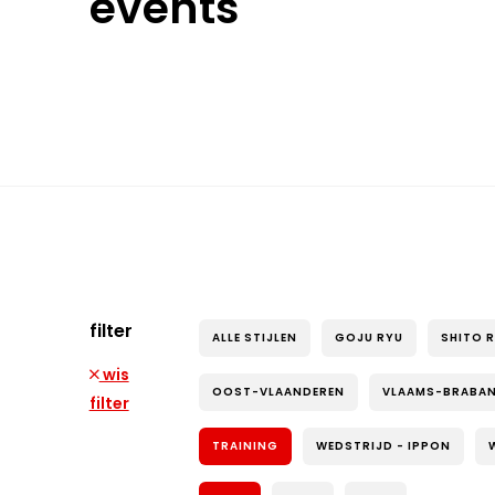
events
filter
ALLE STIJLEN
GOJU RYU
SHITO 
wis
OOST-VLAANDEREN
VLAAMS-BRABA
filter
TRAINING
WEDSTRIJD - IPPON