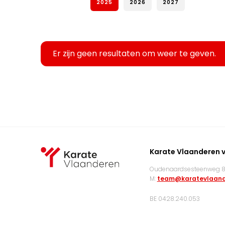
2025
2026
2027
Er zijn geen resultaten om weer te geven.
Karate Vlaanderen 
Oudenaardsesteenweg 83
M:
team@karatevlaand
BE 0428.240.053