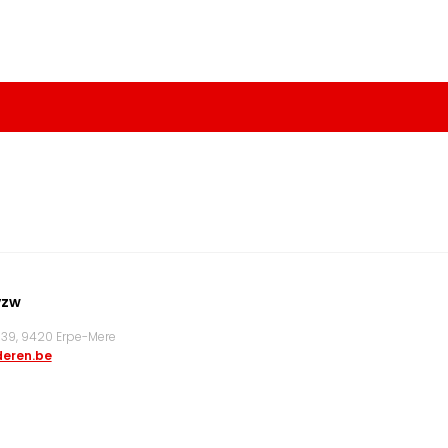
vzw
9, 9420 Erpe-Mere
eren.be