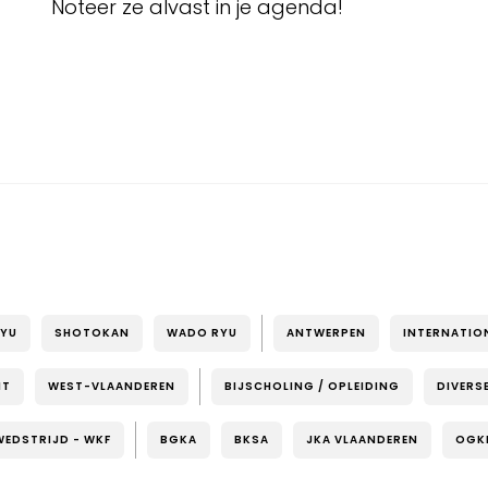
Noteer ze alvast in je agenda!
RYU
SHOTOKAN
WADO RYU
ANTWERPEN
INTERNATIO
NT
WEST-VLAANDEREN
BIJSCHOLING / OPLEIDING
DIVERS
WEDSTRIJD - WKF
BGKA
BKSA
JKA VLAANDEREN
OGK