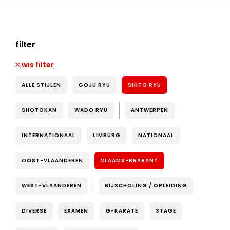
filter
wis filter
ALLE STIJLEN
GOJU RYU
SHITO RYU
SHOTOKAN
WADO RYU
ANTWERPEN
INTERNATIONAAL
LIMBURG
NATIONAAL
OOST-VLAANDEREN
VLAAMS-BRABANT
WEST-VLAANDEREN
BIJSCHOLING / OPLEIDING
DIVERSE
EXAMEN
G-KARATE
STAGE