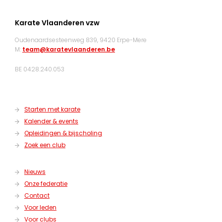
Karate Vlaanderen vzw
Oudenaardsesteenweg 839, 9420 Erpe-Mere
M:
team@karatevlaanderen.be
BE 0428.240.053
Starten met karate
Kalender & events
Opleidingen & bijscholing
Zoek een club
Nieuws
Onze federatie
Contact
Voor leden
Voor clubs