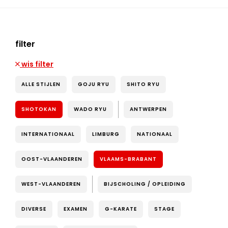
filter
wis filter
ALLE STIJLEN
GOJU RYU
SHITO RYU
SHOTOKAN
WADO RYU
ANTWERPEN
INTERNATIONAAL
LIMBURG
NATIONAAL
OOST-VLAANDEREN
VLAAMS-BRABANT
WEST-VLAANDEREN
BIJSCHOLING / OPLEIDING
DIVERSE
EXAMEN
G-KARATE
STAGE