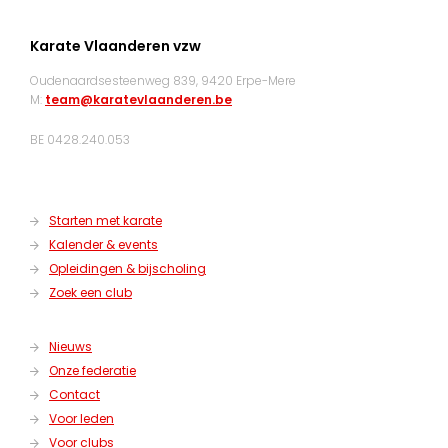
Karate Vlaanderen vzw
Oudenaardsesteenweg 839, 9420 Erpe-Mere
M:
team@karatevlaanderen.be
BE 0428.240.053
Starten met karate
Kalender & events
Opleidingen & bijscholing
Zoek een club
Nieuws
Onze federatie
Contact
Voor leden
Voor clubs