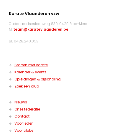
Karate Vlaanderen vzw
Oudenaardsesteenweg 839, 9420 Erpe-Mere
M:
team@karatevlaanderen.be
BE 0428.240.053
Starten met karate
Kalender & events
Opleidingen & bijscholing
Zoek een club
Nieuws
Onze federatie
Contact
Voor leden
Voor clubs