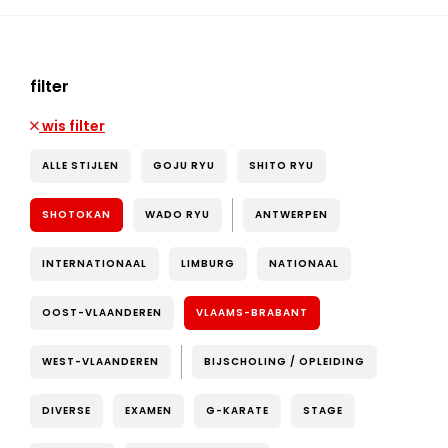
filter
wis filter
ALLE STIJLEN
GOJU RYU
SHITO RYU
SHOTOKAN
WADO RYU
ANTWERPEN
INTERNATIONAAL
LIMBURG
NATIONAAL
OOST-VLAANDEREN
VLAAMS-BRABANT
WEST-VLAANDEREN
BIJSCHOLING / OPLEIDING
DIVERSE
EXAMEN
G-KARATE
STAGE