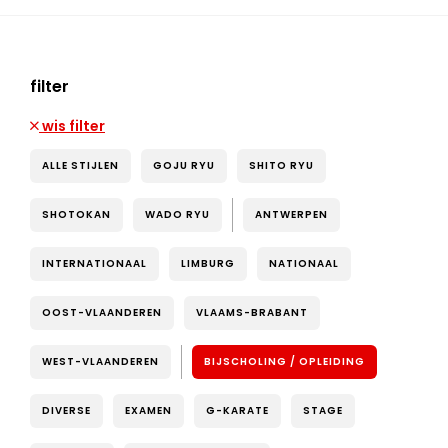
filter
wis filter
ALLE STIJLEN
GOJU RYU
SHITO RYU
SHOTOKAN
WADO RYU
ANTWERPEN
INTERNATIONAAL
LIMBURG
NATIONAAL
OOST-VLAANDEREN
VLAAMS-BRABANT
WEST-VLAANDEREN
BIJSCHOLING / OPLEIDING
DIVERSE
EXAMEN
G-KARATE
STAGE