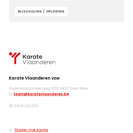
BIJSCHOLING / OPLEIDING
Karate Vlaanderen vzw
Oudenaardsesteenweg 839, 9420 Erpe-Mere
M:
team@karatevlaanderen.be
BE 0428.240.053
Starten met karate