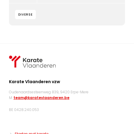
DIVERSE
Karate Vlaanderen vzw
Oudenaardsesteenweg 839, 9420 Erpe-Mere
M:
team@karatevlaanderen.be
BE 0428.240.053
Starten met karate