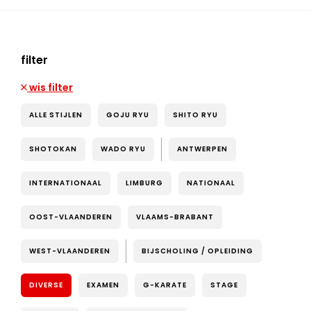
filter
wis filter
ALLE STIJLEN
GOJU RYU
SHITO RYU
SHOTOKAN
WADO RYU
ANTWERPEN
INTERNATIONAAL
LIMBURG
NATIONAAL
OOST-VLAANDEREN
VLAAMS-BRABANT
WEST-VLAANDEREN
BIJSCHOLING / OPLEIDING
DIVERSE
EXAMEN
G-KARATE
STAGE