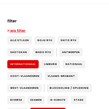
filter
wis filter
ALLE STIJLEN
GOJU RYU
SHITO RYU
SHOTOKAN
WADO RYU
ANTWERPEN
INTERNATIONAAL
LIMBURG
NATIONAAL
OOST-VLAANDEREN
VLAAMS-BRABANT
WEST-VLAANDEREN
BIJSCHOLING / OPLEIDING
DIVERSE
EXAMEN
G-KARATE
STAGE