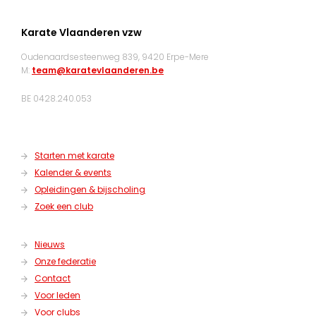
Karate Vlaanderen vzw
Oudenaardsesteenweg 839, 9420 Erpe-Mere
M:
team@karatevlaanderen.be
BE 0428.240.053
Starten met karate
Kalender & events
Opleidingen & bijscholing
Zoek een club
Nieuws
Onze federatie
Contact
Voor leden
Voor clubs