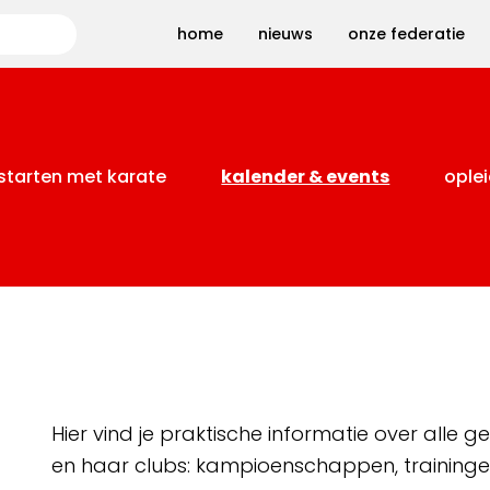
Zoeken
home
nieuws
onze federatie
starten met karate
kalender & events
oplei
Hier vind je praktische informatie over alle
en haar clubs: kampioenschappen, training