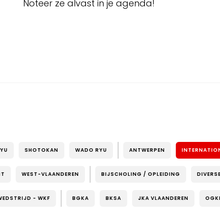
Noteer ze alvast in je agenda!
RYU
SHOTOKAN
WADO RYU
ANTWERPEN
INTERNATIO
NT
WEST-VLAANDEREN
BIJSCHOLING / OPLEIDING
DIVERS
WEDSTRIJD - WKF
BGKA
BKSA
JKA VLAANDEREN
OGK