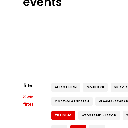
events
filter
ALLE STIJLEN
GOJU RYU
SHITO 
wis
OOST-VLAANDEREN
VLAAMS-BRABA
filter
TRAINING
WEDSTRIJD - IPPON