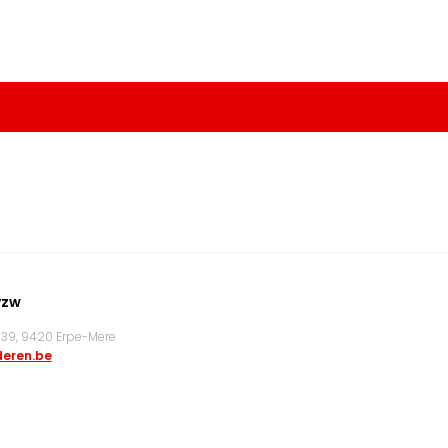
vzw
9, 9420 Erpe-Mere
eren.be