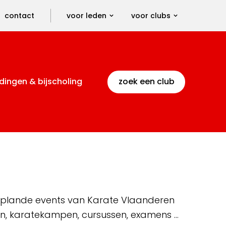
contact
voor leden
voor clubs
dingen & bijscholing
zoek een club
 geplande events van Karate Vlaanderen
en, karatekampen, cursussen, examens …