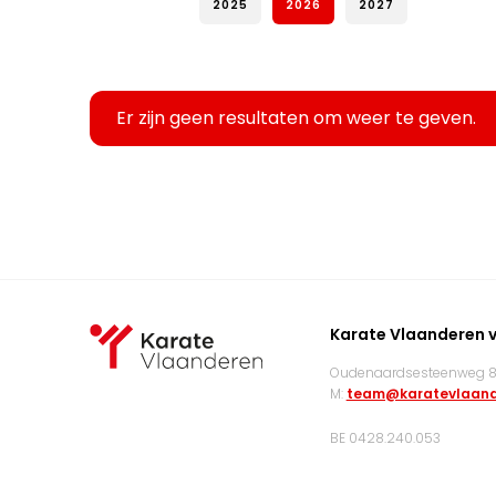
2025
2026
2027
Er zijn geen resultaten om weer te geven.
Karate Vlaanderen 
Oudenaardsesteenweg 83
M:
team@karatevlaand
BE 0428.240.053