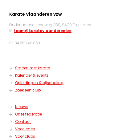
Karate Vlaanderen vzw
Oudenaardsesteenweg 839, 9420 Erpe-Mere
M:
team@karatevlaanderen.be
BE 0428.240.053
Starten met karate
Kalender & events
Opleidingen & bijscholing
Zoek een club
Nieuws
Onze federatie
Contact
Voor leden
Voor clubs