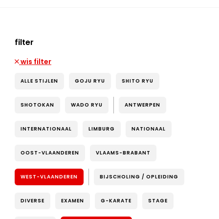
filter
wis filter
ALLE STIJLEN
GOJU RYU
SHITO RYU
SHOTOKAN
WADO RYU
ANTWERPEN
INTERNATIONAAL
LIMBURG
NATIONAAL
OOST-VLAANDEREN
VLAAMS-BRABANT
WEST-VLAANDEREN
BIJSCHOLING / OPLEIDING
DIVERSE
EXAMEN
G-KARATE
STAGE