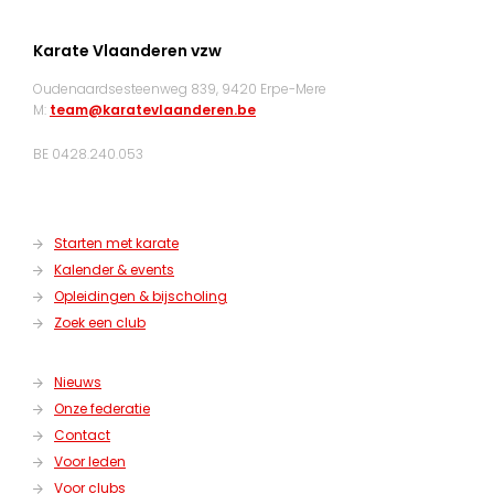
Karate Vlaanderen vzw
Oudenaardsesteenweg 839, 9420 Erpe-Mere
M:
team@karatevlaanderen.be
BE 0428.240.053
Starten met karate
Kalender & events
Opleidingen & bijscholing
Zoek een club
Nieuws
Onze federatie
Contact
Voor leden
Voor clubs