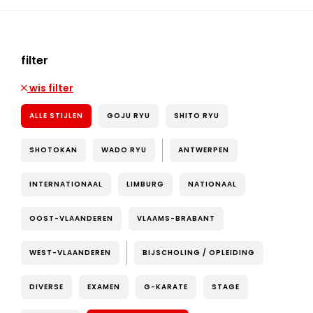
filter
wis filter
ALLE STIJLEN
GOJU RYU
SHITO RYU
SHOTOKAN
WADO RYU
ANTWERPEN
INTERNATIONAAL
LIMBURG
NATIONAAL
OOST-VLAANDEREN
VLAAMS-BRABANT
WEST-VLAANDEREN
BIJSCHOLING / OPLEIDING
DIVERSE
EXAMEN
G-KARATE
STAGE