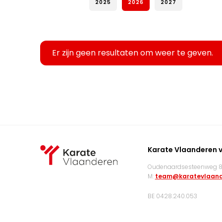
2025
2026
2027
Er zijn geen resultaten om weer te geven.
Karate Vlaanderen 
Oudenaardsesteenweg 83
M:
team@karatevlaand
BE 0428.240.053