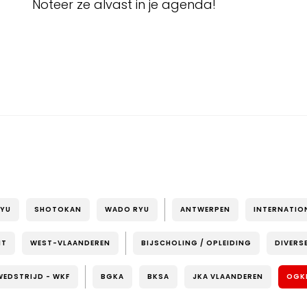
Noteer ze alvast in je agenda!
RYU
SHOTOKAN
WADO RYU
ANTWERPEN
INTERNATIO
NT
WEST-VLAANDEREN
BIJSCHOLING / OPLEIDING
DIVERS
WEDSTRIJD - WKF
BGKA
BKSA
JKA VLAANDEREN
OGK