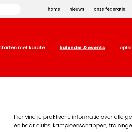
Zoeken
home
nieuws
onze federatie
starten met karate
kalender & events
oplei
Hier vind je praktische informatie over alle
en haar clubs: kampioenschappen, training