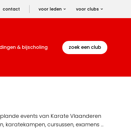
contact
voor leden
voor clubs
dingen & bijscholing
zoek een club
 geplande events van Karate Vlaanderen
en, karatekampen, cursussen, examens …