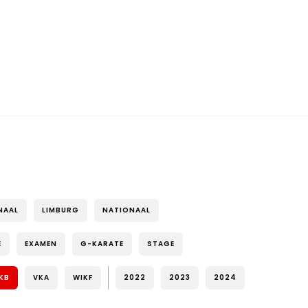
NAAL
LIMBURG
NATIONAAL
E
EXAMEN
G-KARATE
STAGE
KB
VKA
WIKF
2022
2023
2024