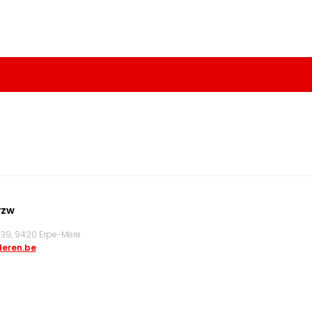
vzw
9, 9420 Erpe-Mere
eren.be