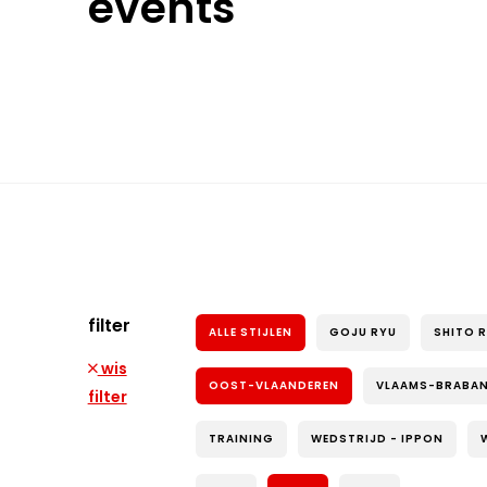
events
filter
ALLE STIJLEN
GOJU RYU
SHITO 
wis
OOST-VLAANDEREN
VLAAMS-BRABA
filter
TRAINING
WEDSTRIJD - IPPON