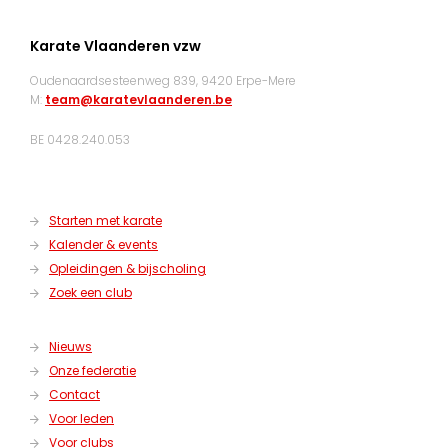
Karate Vlaanderen vzw
Oudenaardsesteenweg 839, 9420 Erpe-Mere
M:
team@karatevlaanderen.be
BE 0428.240.053
Starten met karate
Kalender & events
Opleidingen & bijscholing
Zoek een club
Nieuws
Onze federatie
Contact
Voor leden
Voor clubs