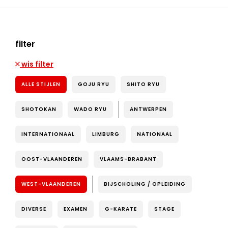
filter
wis filter
ALLE STIJLEN
GOJU RYU
SHITO RYU
SHOTOKAN
WADO RYU
ANTWERPEN
INTERNATIONAAL
LIMBURG
NATIONAAL
OOST-VLAANDEREN
VLAAMS-BRABANT
WEST-VLAANDEREN
BIJSCHOLING / OPLEIDING
DIVERSE
EXAMEN
G-KARATE
STAGE