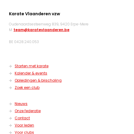
Karate Vlaanderen vzw
Oudenaardsesteenweg 839, 9420 Erpe-Mere
M:
team@karatevlaanderen.be
BE 0428.240.053
Starten met karate
Kalender & events
Opleidingen & bijscholing
Zoek een club
Nieuws
Onze federatie
Contact
Voor leden
Voor clubs