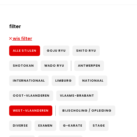
filter
wis filter
ALLE STIJLEN
GOJU RYU
SHITO RYU
SHOTOKAN
WADO RYU
ANTWERPEN
INTERNATIONAAL
LIMBURG
NATIONAAL
OOST-VLAANDEREN
VLAAMS-BRABANT
WEST-VLAANDEREN
BIJSCHOLING / OPLEIDING
DIVERSE
EXAMEN
G-KARATE
STAGE