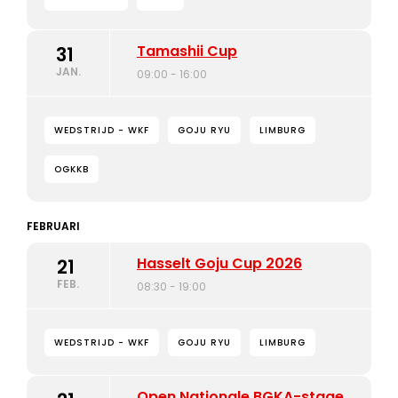
Tamashii Cup
31
JAN.
09:00 - 16:00
WEDSTRIJD - WKF
GOJU RYU
LIMBURG
OGKKB
FEBRUARI
Hasselt Goju Cup 2026
21
FEB.
08:30 - 19:00
WEDSTRIJD - WKF
GOJU RYU
LIMBURG
Open Nationale BGKA-stage