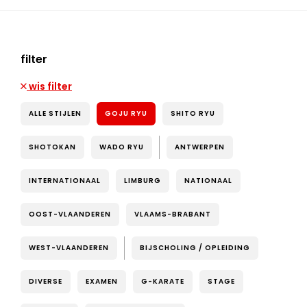
filter
wis filter
ALLE STIJLEN
GOJU RYU
SHITO RYU
SHOTOKAN
WADO RYU
ANTWERPEN
INTERNATIONAAL
LIMBURG
NATIONAAL
OOST-VLAANDEREN
VLAAMS-BRABANT
WEST-VLAANDEREN
BIJSCHOLING / OPLEIDING
DIVERSE
EXAMEN
G-KARATE
STAGE