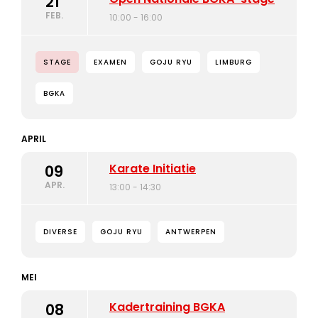
21
FEB.
10:00 - 16:00
STAGE
EXAMEN
GOJU RYU
LIMBURG
BGKA
APRIL
Karate Initiatie
09
APR.
13:00 - 14:30
DIVERSE
GOJU RYU
ANTWERPEN
MEI
Kadertraining BGKA
08