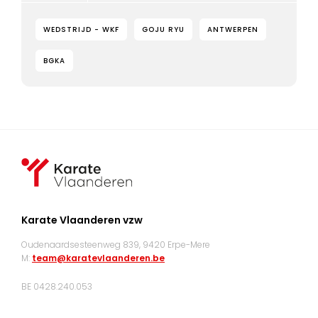
WEDSTRIJD - WKF
GOJU RYU
ANTWERPEN
BGKA
Karate Vlaanderen vzw
Oudenaardsesteenweg 839, 9420 Erpe-Mere
M:
team@karatevlaanderen.be
BE 0428.240.053