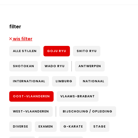
filter
wis filter
ALLE STIJLEN
GOJU RYU
SHITO RYU
SHOTOKAN
WADO RYU
ANTWERPEN
INTERNATIONAAL
LIMBURG
NATIONAAL
OOST-VLAANDEREN
VLAAMS-BRABANT
WEST-VLAANDEREN
BIJSCHOLING / OPLEIDING
DIVERSE
EXAMEN
G-KARATE
STAGE