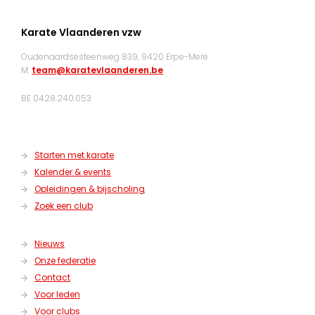
Karate Vlaanderen vzw
Oudenaardsesteenweg 839, 9420 Erpe-Mere
M:
team@karatevlaanderen.be
BE 0428.240.053
Starten met karate
Kalender & events
Opleidingen & bijscholing
Zoek een club
Nieuws
Onze federatie
Contact
Voor leden
Voor clubs