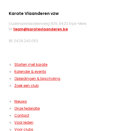
Karate Vlaanderen vzw
Oudenaardsesteenweg 839, 9420 Erpe-Mere
M:
team@karatevlaanderen.be
BE 0428.240.053
Starten met karate
Kalender & events
Opleidingen & bijscholing
Zoek een club
Nieuws
Onze federatie
Contact
Voor leden
Voor clubs