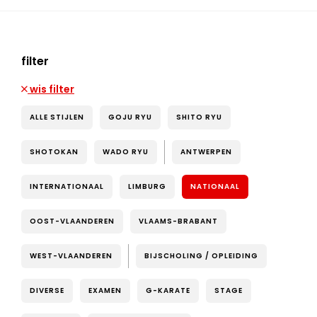
filter
wis filter
ALLE STIJLEN
GOJU RYU
SHITO RYU
SHOTOKAN
WADO RYU
ANTWERPEN
INTERNATIONAAL
LIMBURG
NATIONAAL
OOST-VLAANDEREN
VLAAMS-BRABANT
WEST-VLAANDEREN
BIJSCHOLING / OPLEIDING
DIVERSE
EXAMEN
G-KARATE
STAGE