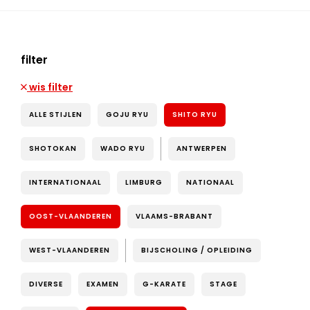
filter
wis filter
ALLE STIJLEN
GOJU RYU
SHITO RYU
SHOTOKAN
WADO RYU
ANTWERPEN
INTERNATIONAAL
LIMBURG
NATIONAAL
OOST-VLAANDEREN
VLAAMS-BRABANT
WEST-VLAANDEREN
BIJSCHOLING / OPLEIDING
DIVERSE
EXAMEN
G-KARATE
STAGE