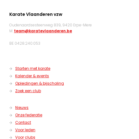
Karate Vlaanderen vzw
Oudenaardsesteenweg 839, 9420 Erpe-Mere
M:
team@karatevlaanderen.be
BE 0428.240.053
Starten met karate
Kalender & events
Opleidingen & bijscholing
Zoek een club
Nieuws
Onze federatie
Contact
Voor leden
Voor clubs