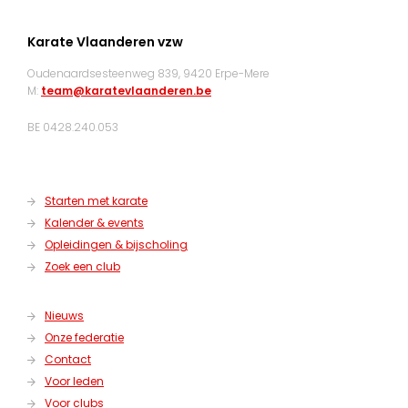
Karate Vlaanderen vzw
Oudenaardsesteenweg 839, 9420 Erpe-Mere
M:
team@karatevlaanderen.be
BE 0428.240.053
Starten met karate
Kalender & events
Opleidingen & bijscholing
Zoek een club
Nieuws
Onze federatie
Contact
Voor leden
Voor clubs