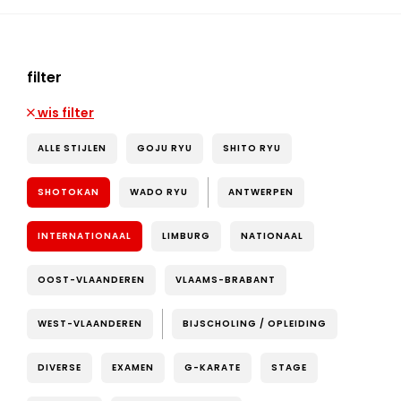
filter
wis filter
ALLE STIJLEN
GOJU RYU
SHITO RYU
SHOTOKAN
WADO RYU
ANTWERPEN
INTERNATIONAAL
LIMBURG
NATIONAAL
OOST-VLAANDEREN
VLAAMS-BRABANT
WEST-VLAANDEREN
BIJSCHOLING / OPLEIDING
DIVERSE
EXAMEN
G-KARATE
STAGE