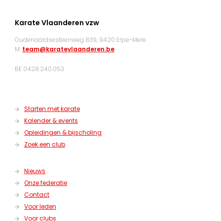
Karate Vlaanderen vzw
Oudenaardsesteenweg 839, 9420 Erpe-Mere
M:
team@karatevlaanderen.be
BE 0428.240.053
Starten met karate
Kalender & events
Opleidingen & bijscholing
Zoek een club
Nieuws
Onze federatie
Contact
Voor leden
Voor clubs