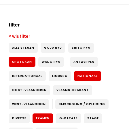
filter
wis filter
ALLE STIJLEN
GOJU RYU
SHITO RYU
SHOTOKAN
WADO RYU
ANTWERPEN
INTERNATIONAAL
LIMBURG
NATIONAAL
OOST-VLAANDEREN
VLAAMS-BRABANT
WEST-VLAANDEREN
BIJSCHOLING / OPLEIDING
DIVERSE
EXAMEN
G-KARATE
STAGE