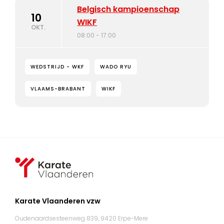
Belgisch kampioenschap
10
WIKF
OKT.
08:00 - 17:00
WEDSTRIJD - WKF
WADO RYU
VLAAMS-BRABANT
WIKF
Karate Vlaanderen vzw
Oudenaardsesteenweg 839, 9420 Erpe-Mere