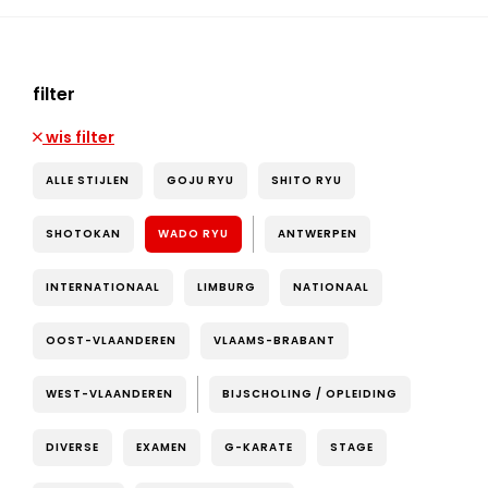
filter
wis filter
ALLE STIJLEN
GOJU RYU
SHITO RYU
SHOTOKAN
WADO RYU
ANTWERPEN
INTERNATIONAAL
LIMBURG
NATIONAAL
OOST-VLAANDEREN
VLAAMS-BRABANT
WEST-VLAANDEREN
BIJSCHOLING / OPLEIDING
DIVERSE
EXAMEN
G-KARATE
STAGE