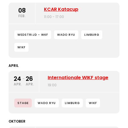
KCAR Katacup
08
FEB.
11:00 - 17:00
WEDSTRIJD - WKF
WADO RYU
LIMBURG
WIKF
APRIL
Internationale WIKF stage
24
26
-
APR.
APR.
19:00
STAGE
WADO RYU
LIMBURG
WIKF
OKTOBER