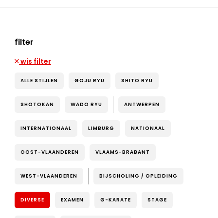
filter
wis filter
ALLE STIJLEN
GOJU RYU
SHITO RYU
SHOTOKAN
WADO RYU
ANTWERPEN
INTERNATIONAAL
LIMBURG
NATIONAAL
OOST-VLAANDEREN
VLAAMS-BRABANT
WEST-VLAANDEREN
BIJSCHOLING / OPLEIDING
DIVERSE
EXAMEN
G-KARATE
STAGE