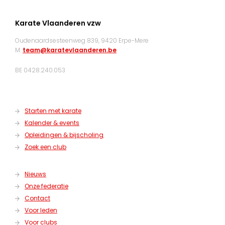
Karate Vlaanderen vzw
Oudenaardsesteenweg 839, 9420 Erpe-Mere
M:
team@karatevlaanderen.be
BE 0428.240.053
Starten met karate
Kalender & events
Opleidingen & bijscholing
Zoek een club
Nieuws
Onze federatie
Contact
Voor leden
Voor clubs