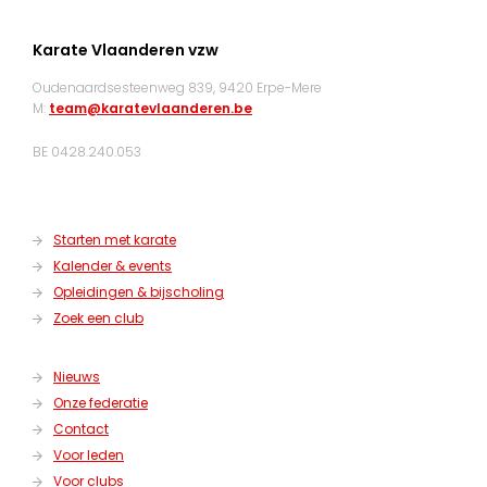
Karate Vlaanderen vzw
Oudenaardsesteenweg 839, 9420 Erpe-Mere
M:
team@karatevlaanderen.be
BE 0428.240.053
Starten met karate
Kalender & events
Opleidingen & bijscholing
Zoek een club
Nieuws
Onze federatie
Contact
Voor leden
Voor clubs