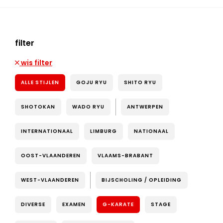
filter
wis filter
ALLE STIJLEN
GOJU RYU
SHITO RYU
SHOTOKAN
WADO RYU
ANTWERPEN
INTERNATIONAAL
LIMBURG
NATIONAAL
OOST-VLAANDEREN
VLAAMS-BRABANT
WEST-VLAANDEREN
BIJSCHOLING / OPLEIDING
DIVERSE
EXAMEN
G-KARATE
STAGE