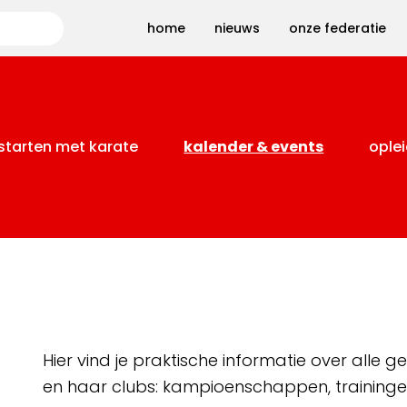
Zoeken
home
nieuws
onze federatie
starten met karate
kalender & events
oplei
Hier vind je praktische informatie over alle
en haar clubs: kampioenschappen, training