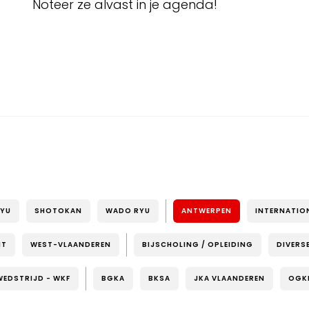
Noteer ze alvast in je agenda!
RYU
SHOTOKAN
WADO RYU
ANTWERPEN
INTERNATIO
NT
WEST-VLAANDEREN
BIJSCHOLING / OPLEIDING
DIVERS
WEDSTRIJD - WKF
BGKA
BKSA
JKA VLAANDEREN
OGK