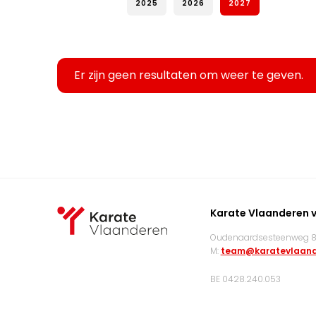
2025
2026
2027
Er zijn geen resultaten om weer te geven.
Karate Vlaanderen 
Oudenaardsesteenweg 83
M:
team@karatevlaand
BE 0428.240.053