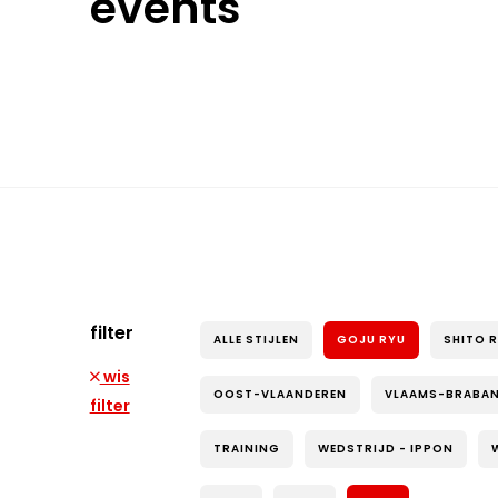
events
filter
ALLE STIJLEN
GOJU RYU
SHITO 
wis
OOST-VLAANDEREN
VLAAMS-BRABA
filter
TRAINING
WEDSTRIJD - IPPON