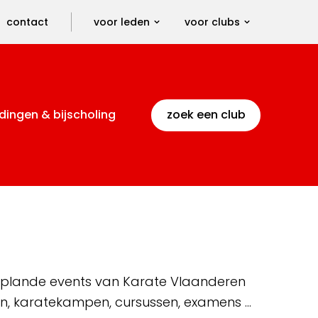
contact
voor leden
voor clubs
dingen & bijscholing
zoek een club
 geplande events van Karate Vlaanderen
en, karatekampen, cursussen, examens …