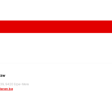
vzw
9, 9420 Erpe-Mere
eren.be