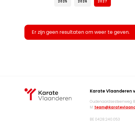
2025
2026
2027
Er zijn geen resultaten om weer te geven.
Karate Vlaanderen 
Oudenaardsesteenweg 83
M:
team@karatevlaand
BE 0428.240.053