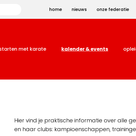
Zoeken
home
nieuws
onze federatie
starten met karate
kalender & events
oplei
Hier vind je praktische informatie over alle
en haar clubs: kampioenschappen, training