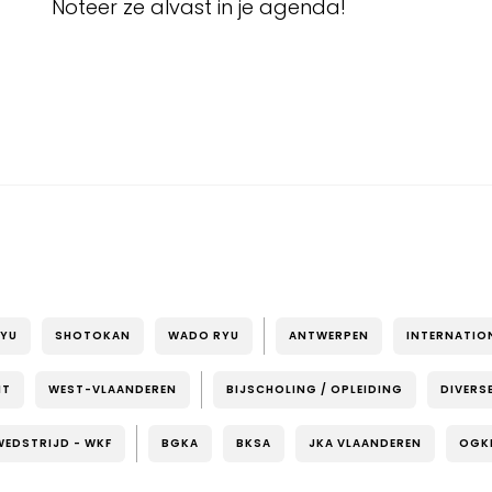
Noteer ze alvast in je agenda!
RYU
SHOTOKAN
WADO RYU
ANTWERPEN
INTERNATIO
NT
WEST-VLAANDEREN
BIJSCHOLING / OPLEIDING
DIVERS
WEDSTRIJD - WKF
BGKA
BKSA
JKA VLAANDEREN
OGK