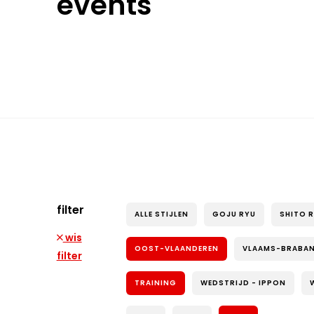
events
filter
ALLE STIJLEN
GOJU RYU
SHITO 
wis
OOST-VLAANDEREN
VLAAMS-BRABA
filter
TRAINING
WEDSTRIJD - IPPON