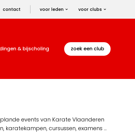
contact
voor leden
voor clubs
dingen & bijscholing
zoek een club
 geplande events van Karate Vlaanderen
en, karatekampen, cursussen, examens …