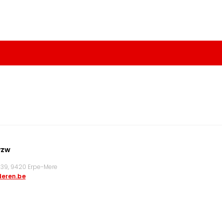
vzw
9, 9420 Erpe-Mere
eren.be