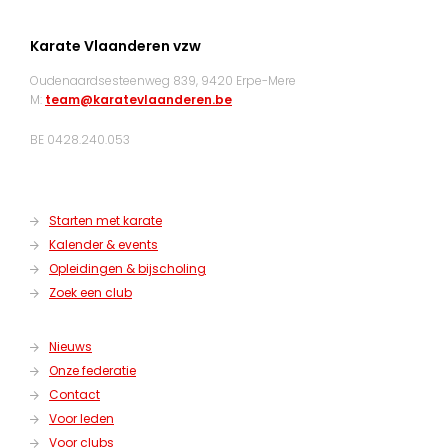
Karate Vlaanderen vzw
Oudenaardsesteenweg 839, 9420 Erpe-Mere
M:
team@karatevlaanderen.be
BE 0428.240.053
Starten met karate
Kalender & events
Opleidingen & bijscholing
Zoek een club
Nieuws
Onze federatie
Contact
Voor leden
Voor clubs