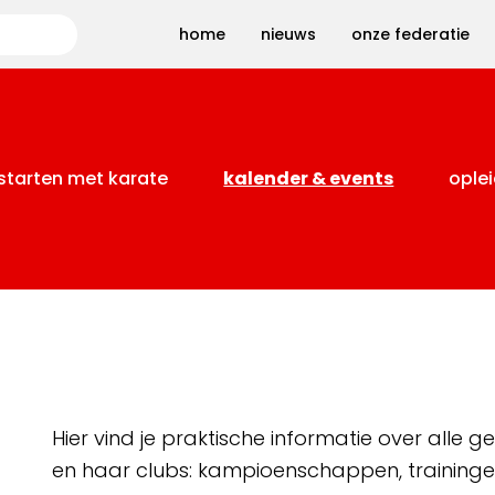
Zoeken
home
nieuws
onze federatie
starten met karate
kalender & events
oplei
Hier vind je praktische informatie over alle
en haar clubs: kampioenschappen, training