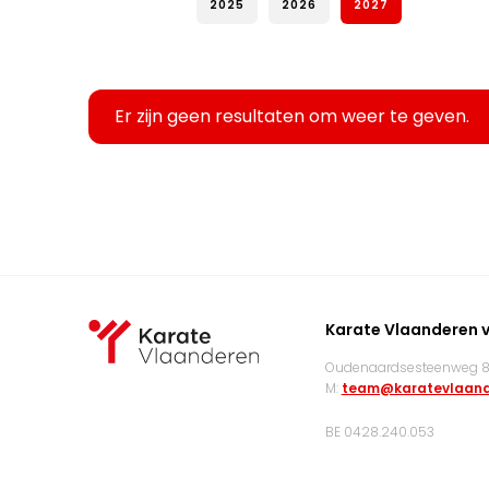
2025
2026
2027
Er zijn geen resultaten om weer te geven.
Karate Vlaanderen 
Oudenaardsesteenweg 83
M:
team@karatevlaand
BE 0428.240.053