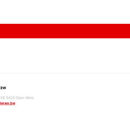
vzw
9, 9420 Erpe-Mere
eren.be