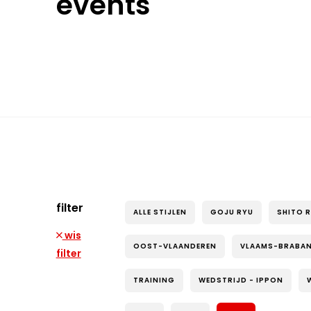
events
filter
ALLE STIJLEN
GOJU RYU
SHITO 
wis
OOST-VLAANDEREN
VLAAMS-BRABA
filter
TRAINING
WEDSTRIJD - IPPON