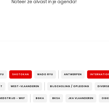
Noteer ze alvast in je agenda!
RYU
SHOTOKAN
WADO RYU
ANTWERPEN
INTERNATIO
NT
WEST-VLAANDEREN
BIJSCHOLING / OPLEIDING
DIVERS
WEDSTRIJD - WKF
BGKA
BKSA
JKA VLAANDEREN
OGK