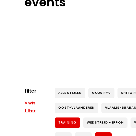
events
filter
ALLE STIJLEN
GOJU RYU
SHITO 
wis
OOST-VLAANDEREN
VLAAMS-BRABA
filter
TRAINING
WEDSTRIJD - IPPON