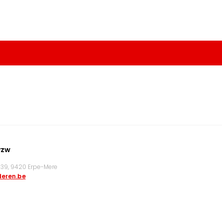
vzw
9, 9420 Erpe-Mere
eren.be