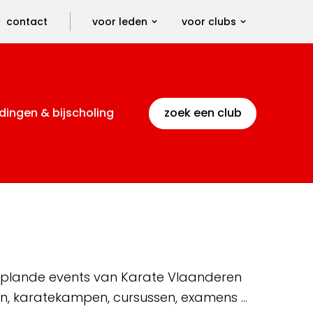
contact
voor leden
voor clubs
dingen & bijscholing
zoek een club
 geplande events van Karate Vlaanderen
en, karatekampen, cursussen, examens …