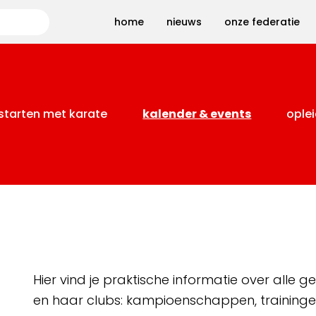
Zoeken
home
nieuws
onze federatie
starten met karate
kalender & events
oplei
Hier vind je praktische informatie over alle
en haar clubs: kampioenschappen, training