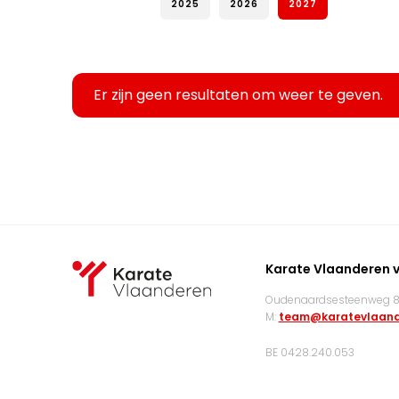
2025
2026
2027
Er zijn geen resultaten om weer te geven.
Karate Vlaanderen 
Oudenaardsesteenweg 83
M:
team@karatevlaand
BE 0428.240.053