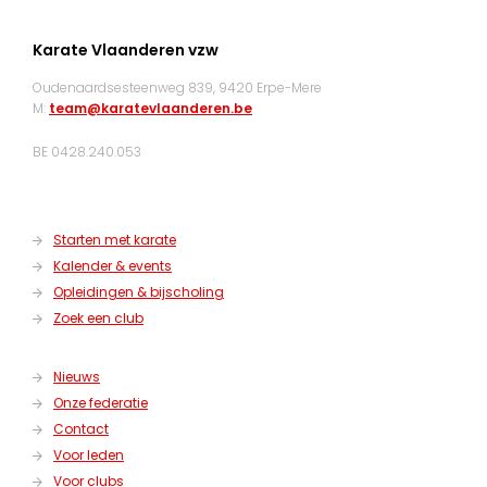
Karate Vlaanderen vzw
Oudenaardsesteenweg 839, 9420 Erpe-Mere
M:
team@karatevlaanderen.be
BE 0428.240.053
Starten met karate
Kalender & events
Opleidingen & bijscholing
Zoek een club
Nieuws
Onze federatie
Contact
Voor leden
Voor clubs