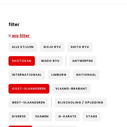
filter
wis filter
ALLE STIJLEN
GOJU RYU
SHITO RYU
SHOTOKAN
WADO RYU
ANTWERPEN
INTERNATIONAAL
LIMBURG
NATIONAAL
OOST-VLAANDEREN
VLAAMS-BRABANT
WEST-VLAANDEREN
BIJSCHOLING / OPLEIDING
DIVERSE
EXAMEN
G-KARATE
STAGE