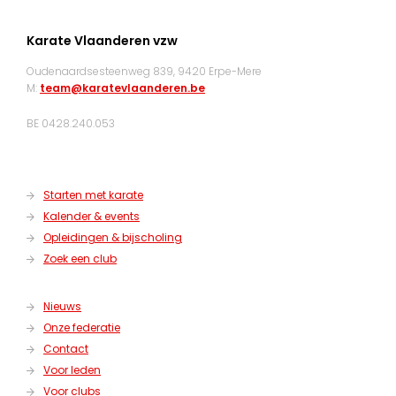
Karate Vlaanderen vzw
Oudenaardsesteenweg 839, 9420 Erpe-Mere
M:
team@karatevlaanderen.be
BE 0428.240.053
Starten met karate
Kalender & events
Opleidingen & bijscholing
Zoek een club
Nieuws
Onze federatie
Contact
Voor leden
Voor clubs