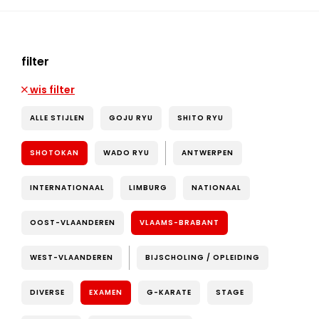
filter
wis filter
ALLE STIJLEN
GOJU RYU
SHITO RYU
SHOTOKAN
WADO RYU
ANTWERPEN
INTERNATIONAAL
LIMBURG
NATIONAAL
OOST-VLAANDEREN
VLAAMS-BRABANT
WEST-VLAANDEREN
BIJSCHOLING / OPLEIDING
DIVERSE
EXAMEN
G-KARATE
STAGE