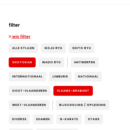
filter
wis filter
ALLE STIJLEN
GOJU RYU
SHITO RYU
SHOTOKAN
WADO RYU
ANTWERPEN
INTERNATIONAAL
LIMBURG
NATIONAAL
OOST-VLAANDEREN
VLAAMS-BRABANT
WEST-VLAANDEREN
BIJSCHOLING / OPLEIDING
DIVERSE
EXAMEN
G-KARATE
STAGE