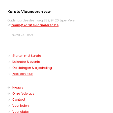
Karate Vlaanderen vzw
Oudenaardsesteenweg 839, 9420 Erpe-Mere
M:
team@karatevlaanderen.be
BE 0428.240.053
Starten met karate
Kalender & events
Opleidingen & bijscholing
Zoek een club
Nieuws
Onze federatie
Contact
Voor leden
Voor clubs