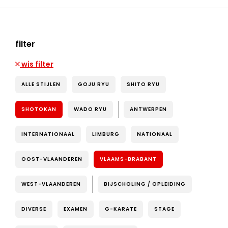
filter
wis filter
ALLE STIJLEN
GOJU RYU
SHITO RYU
SHOTOKAN
WADO RYU
ANTWERPEN
INTERNATIONAAL
LIMBURG
NATIONAAL
OOST-VLAANDEREN
VLAAMS-BRABANT
WEST-VLAANDEREN
BIJSCHOLING / OPLEIDING
DIVERSE
EXAMEN
G-KARATE
STAGE