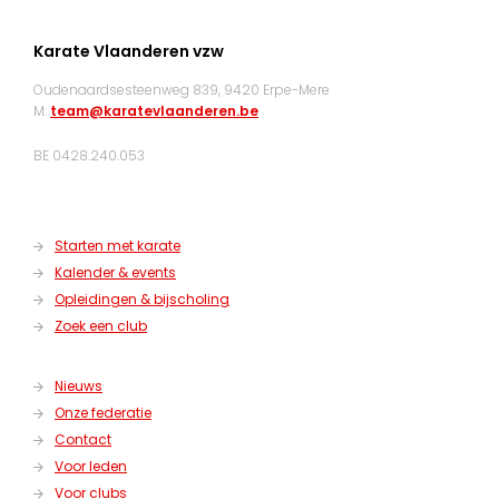
Karate Vlaanderen vzw
Oudenaardsesteenweg 839, 9420 Erpe-Mere
M:
team@karatevlaanderen.be
BE 0428.240.053
Starten met karate
Kalender & events
Opleidingen & bijscholing
Zoek een club
Nieuws
Onze federatie
Contact
Voor leden
Voor clubs