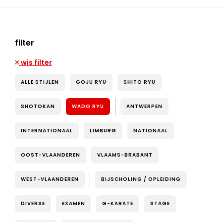
filter
wis filter
ALLE STIJLEN
GOJU RYU
SHITO RYU
SHOTOKAN
WADO RYU
ANTWERPEN
INTERNATIONAAL
LIMBURG
NATIONAAL
OOST-VLAANDEREN
VLAAMS-BRABANT
WEST-VLAANDEREN
BIJSCHOLING / OPLEIDING
DIVERSE
EXAMEN
G-KARATE
STAGE