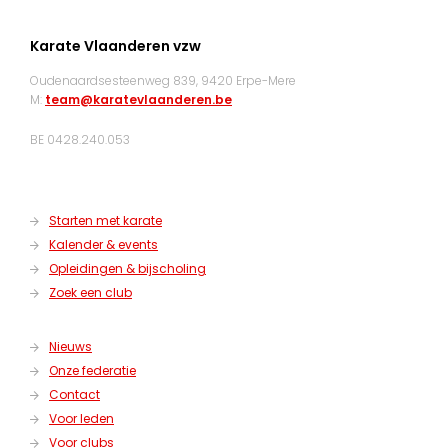
Karate Vlaanderen vzw
Oudenaardsesteenweg 839, 9420 Erpe-Mere
M:
team@karatevlaanderen.be
BE 0428.240.053
Starten met karate
Kalender & events
Opleidingen & bijscholing
Zoek een club
Nieuws
Onze federatie
Contact
Voor leden
Voor clubs