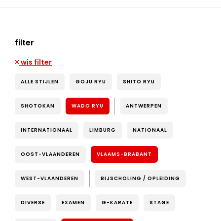
filter
wis filter
ALLE STIJLEN
GOJU RYU
SHITO RYU
SHOTOKAN
WADO RYU
ANTWERPEN
INTERNATIONAAL
LIMBURG
NATIONAAL
OOST-VLAANDEREN
VLAAMS-BRABANT
WEST-VLAANDEREN
BIJSCHOLING / OPLEIDING
DIVERSE
EXAMEN
G-KARATE
STAGE