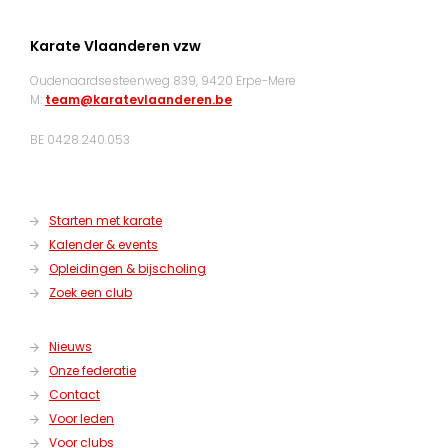
Karate Vlaanderen vzw
Oudenaardsesteenweg 839, 9420 Erpe-Mere
M:
team@karatevlaanderen.be
BE 0428.240.053
Starten met karate
Kalender & events
Opleidingen & bijscholing
Zoek een club
Nieuws
Onze federatie
Contact
Voor leden
Voor clubs