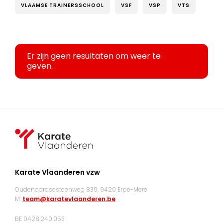
VLAAMSE TRAINERSSCHOOL
VSF
VSP
VTS
Er zijn geen resultaten om weer te
geven.
Karate Vlaanderen vzw
Oudenaardsesteenweg 839, 9420 Erpe-Mere
M:
team@karatevlaanderen.be
BE 0428.240.053