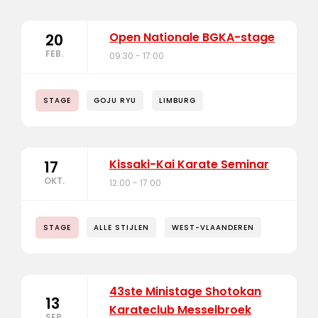
Open Nationale BGKA-stage
20
FEB.
09:30 - 17:00
STAGE
GOJU RYU
LIMBURG
Kissaki-Kai Karate Seminar
17
OKT.
12:00 - 17:00
STAGE
ALLE STIJLEN
WEST-VLAANDEREN
43ste Ministage Shotokan
13
Karateclub Messelbroek
SEP.