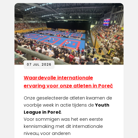
07 JUL. 2026
Waardevolle internationale
ervaring voor onze atleten in Poreč
Onze geselecteerde atleten kwamen de
voorbije week in actie tijdens de
Youth
League in Poreč
.
Voor sommigen was het een eerste
kennismaking met dit internationale
niveau, voor anderen