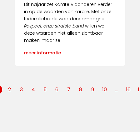
Dit najaar zet Karate Vlaanderen verder
in op de waarden van karate. Met onze
federatiebrede waardencampagne
Respect, onze strafste band
willen we
deze waarden niet alleen zichtbaar
maken, maar ze
meer informatie
2
3
4
5
6
7
8
9
10
...
16
1