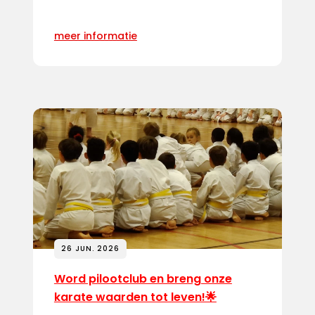
meer informatie
26 JUN. 2026
Word pilootclub en breng onze
karate waarden tot leven!🌟