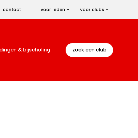
contact
voor leden
voor clubs
dingen & bijscholing
zoek een club