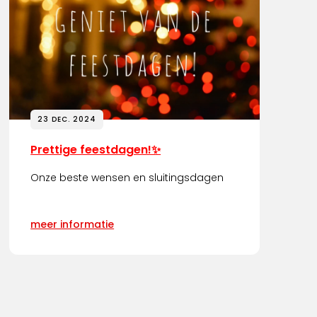
23 DEC. 2024
Prettige feestdagen!✨
Onze beste wensen en sluitingsdagen
meer informatie