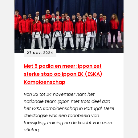
27 NOV. 2024
Met 5 podia en meer: Ippon zet
sterke stap op Ippon EK (ESKA)
Kampioenschap
Van 22 tot 24 november nam het
nationale team Ippon met trots deel aan
het ESKA Kampioenschap in Portugal. Deze
driedaagse was een toonbeeld van
toewijding, training en de kracht van onze
atleten,