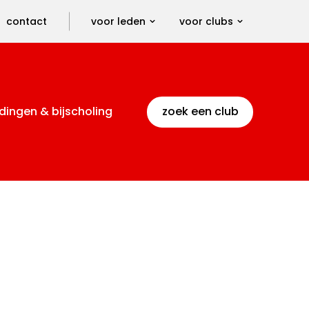
contact
voor leden
voor clubs
dingen & bijscholing
zoek een club