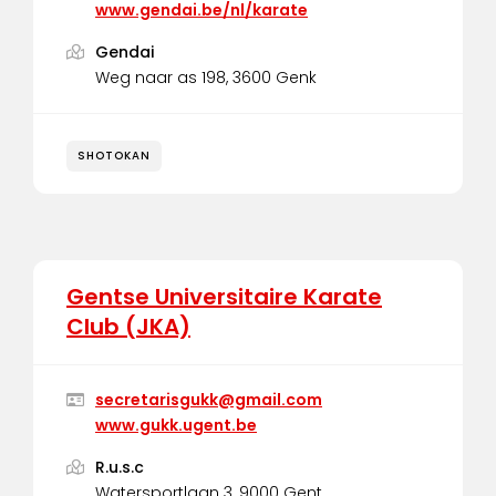
www.gendai.be/nl/karate
Gendai
Weg naar as 198, 3600 Genk
SHOTOKAN
Gentse Universitaire Karate
Club (JKA)
secretarisgukk@gmail.com
www.gukk.ugent.be
R.u.s.c
Watersportlaan 3, 9000 Gent