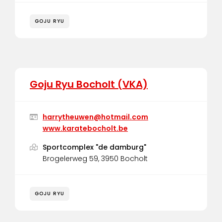
GOJU RYU
Goju Ryu Bocholt (VKA)
harrytheuwen@hotmail.com
www.karatebocholt.be
Sportcomplex "de damburg"
Brogelerweg 59, 3950 Bocholt
GOJU RYU