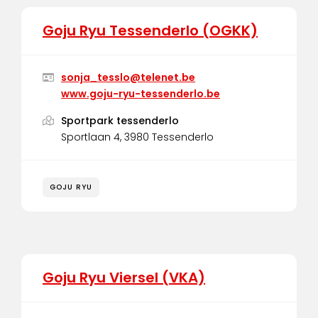
Goju Ryu Tessenderlo (OGKK)
sonja_tesslo@telenet.be
www.goju-ryu-tessenderlo.be
Sportpark tessenderlo
Sportlaan 4, 3980 Tessenderlo
GOJU RYU
Goju Ryu Viersel (VKA)