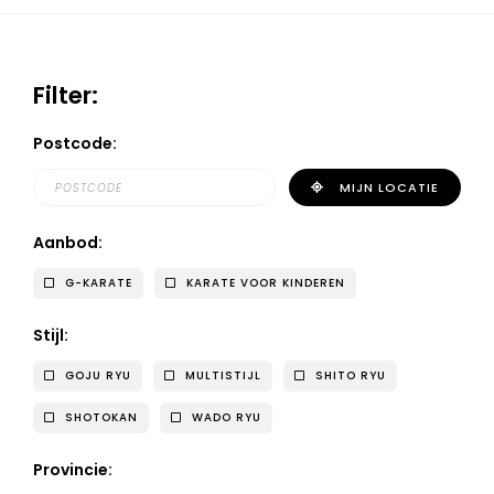
Filter:
Postcode:
MIJN LOCATIE
Aanbod:
G-KARATE
KARATE VOOR KINDEREN
Stijl:
GOJU RYU
MULTISTIJL
SHITO RYU
SHOTOKAN
WADO RYU
Provincie: